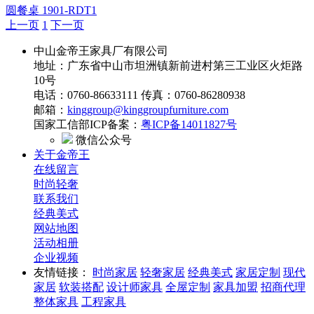
圆餐桌
1901-RDT1
上一页
1
下一页
中山金帝王家具厂有限公司
地址：广东省中山市坦洲镇新前进村第三工业区火炬路
10号
电话：0760-86633111 传真：0760-86280938
邮箱：
kinggroup@kinggroupfurniture.com
国家工信部ICP备案：
粤ICP备14011827号
微信公众号
关于金帝王
在线留言
时尚轻奢
联系我们
经典美式
网站地图
活动相册
企业视频
友情链接：
时尚家居
轻奢家居
经典美式
家居定制
现代
家居
软装搭配
设计师家具
全屋定制
家具加盟
招商代理
整体家具
工程家具