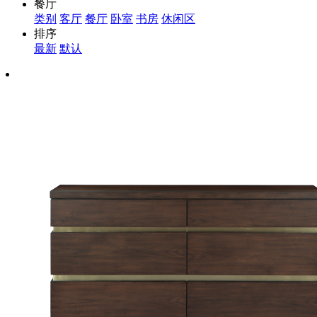
餐厅
类别
客厅
餐厅
卧室
书房
休闲区
排序
最新
默认