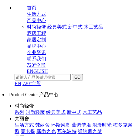
首页
生活方式
产品中心
时尚轻奢
经典美式
新中式
木工艺品
酒店工程
家居定制
品牌中心
企业资讯
联系我们
720°全景
ENGLISH
EN
720°全景
Product Center
产品中心
时尚轻奢
系列
时尚轻奢
经典美式
新中式
木工艺品
梵丽舍
生活方式
梵丽舍
怀斯风潮
蓝调梦境
浪漫时光
梅多克邂
逅
莫卡提
塞尚之光
瓦尔波特
维纳斯之梦